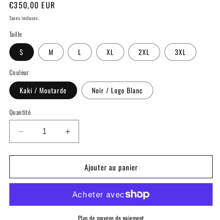
Prix
€350,00 EUR
habituel
Taxes incluses.
Taille
S
M
L
XL
2XL
3XL
Couleur
Kaki / Moutarde
Noir / Logo Blanc
Quantité
Réduire
Augmenter
la
la
quantité
quantité
Ajouter au panier
de
de
Teddy
Teddy
Court
Court
AA
AA
Plus de moyens de paiement