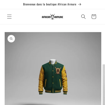
et passer
Bienvenue dans la boutique African Armure
au
contenu
Panier
Passer aux
informations
produits