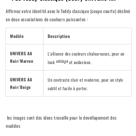
de
de
la
la
Affirmez votre identité avec le Teddy classique (coupe courte) décliné
marque
marque
en deux associations de couleurs puissantes :
:
:
African
African
Armure,
Armure,
Modèle
Description
Maison
Maison
AA
AA
et
et
UNIVERS AA
L'alliance des couleurs chaleureuses, pour un
Young
Young
Noir/Marron
vintage
look
et audacieux.
Nation
Nation
by
by
AA.
AA.
UNIVERS AA
Un contraste clair et moderne, pour un style
Noir/Beige
subtil et facile à porter.
les images sont des idees travaille pour le devellopement des
modèles