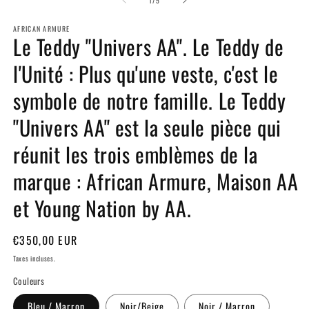
1
/
5
3
d
AFRICAN ARMURE
u
Le Teddy "Univers AA". Le Teddy de
f
m
l'Unité : Plus qu'une veste, c'est le
symbole de notre famille. Le Teddy
"Univers AA" est la seule pièce qui
réunit les trois emblèmes de la
marque : African Armure, Maison AA
et Young Nation by AA.
Prix
€350,00 EUR
habituel
Taxes incluses.
Couleurs
Bleu / Marron
Noir/Beige
Noir / Marron