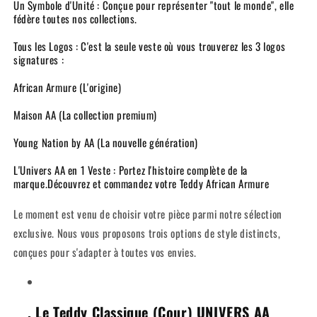
Un Symbole d'Unité : Conçue pour représenter "tout le monde", elle
qu&#39;une
qu&#39;une
fédère toutes nos collections.
veste,
veste,
c&#39;est
c&#39;est
Tous les Logos : C'est la seule veste où vous trouverez les 3 logos
le
le
signatures :
symbole
symbole
de
de
African Armure (L'origine)
notre
notre
famille.
famille.
Maison AA (La collection premium)
Le
Le
Young Nation by AA (La nouvelle génération)
Teddy
Teddy
&quot;Univers
&quot;Univers
L'Univers AA en 1 Veste : Portez l'histoire complète de la
AA&quot;
AA&quot;
marque.Découvrez et commandez votre Teddy African Armure
est
est
la
la
Le moment est venu de choisir votre pièce parmi notre sélection
seule
seule
pièce
pièce
exclusive. Nous vous proposons trois options de style distincts,
qui
qui
conçues pour s'adapter à toutes vos envies.
réunit
réunit
les
les
trois
trois
emblèmes
emblèmes
. Le Teddy Classique (Cour) UNIVERS AA