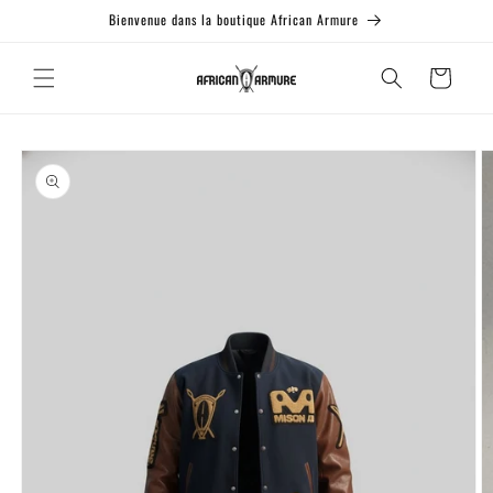
et passer
Bienvenue dans la boutique African Armure
au
contenu
Panier
Passer aux
informations
produits