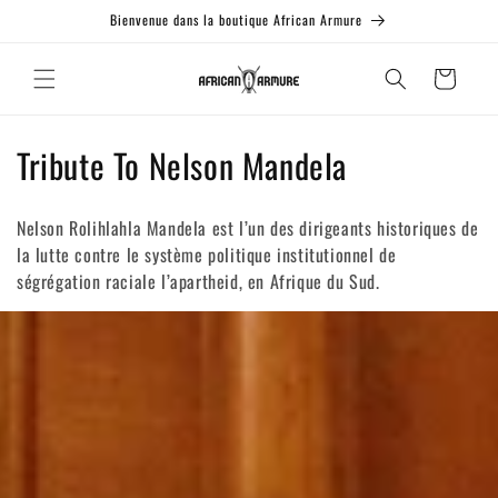
et passer
Bienvenue dans la boutique African Armure
au
contenu
Panier
C
Tribute To Nelson Mandela
o
Nelson Rolihlahla Mandela est l’un des dirigeants historiques de
l
la lutte contre le système politique institutionnel de
ségrégation raciale l’apartheid, en Afrique du Sud.
l
e
c
t
i